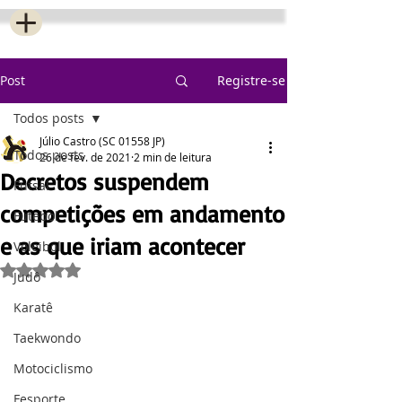
Post
Registre-se
Todos posts
Júlio Castro (SC 01558 JP)
Todos posts
26 de fev. de 2021
2 min de leitura
Decretos suspendem
Futsal
competições em andamento
Futebol
e as que iriam acontecer
Voleibol
Avaliado com NaN de 5 estrelas.
Judô
Karatê
Taekwondo
Motociclismo
Fesporte