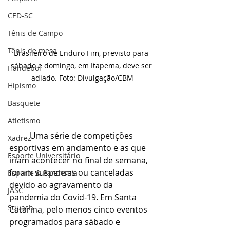
CED-SC
Tênis de Campo
Tênis de mesa
Brasileiro de Enduro Fim, previsto para 
sábado e domingo, em Itapema, deve ser 
Handebol
adiado. Foto: Divulgação/CBM
Hipismo
Basquete
Atletismo
	Uma série de competições 
Xadrez
esportivas em andamento e as que 
Esporte Universitário
iriam acontecer no final de semana, 
foram suspensas ou canceladas 
Esporte & Pandemia
devido ao agravamento da 
JASC
pandemia do Covid-19. Em Santa 
Squash
Catarina, pelo menos cinco eventos 
programados para sábado e 