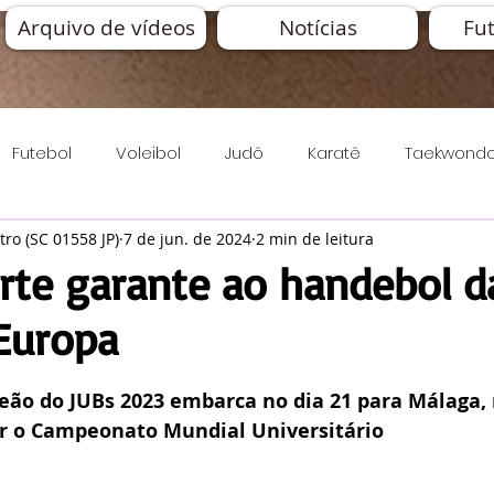
Arquivo de vídeos
Notícias
Fut
Futebol
Voleibol
Judô
Karatê
Taekwond
stro (SC 01558 JP)
7 de jun. de 2024
2 min de leitura
sporte
CED-SC
Tênis de Campo
Tênis de mes
rte garante ao handebol da
 Europa
mo
Basquete
Atletismo
Xadrez
o com NaN de 5 estrelas.
ão do JUBs 2023 embarca no dia 21 para Málaga, 
Esporte & Pandemia
JASC
Squash
ar o Campeonato Mundial Universitário