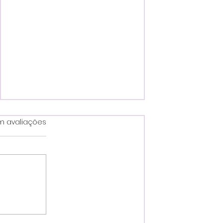
estrelas.
m avaliações
Última Rodada da 3ª Fase do
Estadual de Futsal Sub-10
Promete Finais Eletrizantes