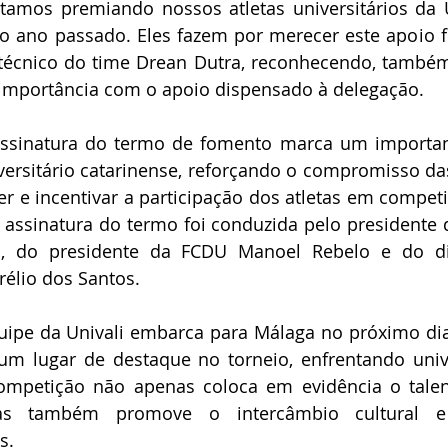
o ano passado. Eles fazem por merecer este apoio fi
écnico do time Drean Dutra, reconhecendo, também,
 importância com o apoio dispensado à delegação.
versitário catarinense, reforçando o compromisso das
 e incentivar a participação dos atletas em competiç
 A assinatura do termo foi conduzida pelo presidente 
, do presidente da FCDU Manoel Rebelo e do dir
rélio dos Santos.
um lugar de destaque no torneio, enfrentando univ
competição não apenas coloca em evidência o talen
mas também promove o intercâmbio cultural e 
s.