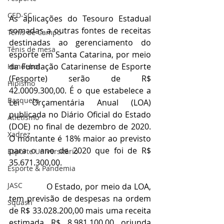
CED-SC
As aplicações do Tesouro Estadual 
somadas a outras fontes de receitas 
Tênis de Campo
destinadas ao gerenciamento do 
Tênis de mesa
esporte em Santa Catarina, por meio 
da Fundação Catarinense de Esporte 
Handebol
(Fesporte) serão de R$ 
Hipismo
42.0009.300,00. É o que estabelece a 
Basquete
Lei Orçamentária Anual (LOA) 
publicada no Diário Oficial do Estado 
Atletismo
(DOE) no final de dezembro de 2020. 
Xadrez
O montante é 18% maior ao previsto 
para o ano de 2020 que foi de R$ 
Esporte Universitário
35.671.300,00.
Esporte & Pandemia
JASC
                O Estado, por meio da LOA, 
tem previsão de despesas na ordem 
Squash
de R$ 33.028.200,00 mais uma receita 
estimada R$ 8.981.100,00 oriunda 