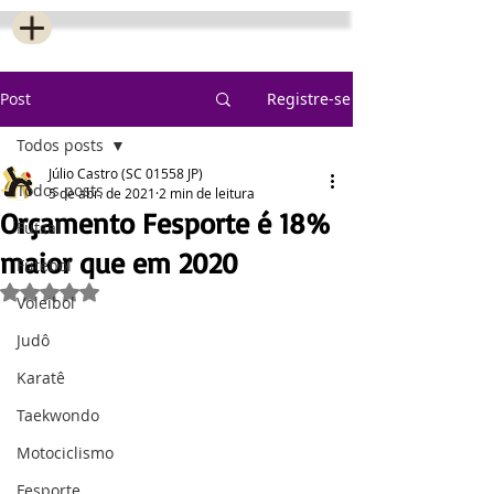
Post
Registre-se
Todos posts
Júlio Castro (SC 01558 JP)
Todos posts
5 de abr. de 2021
2 min de leitura
Orçamento Fesporte é 18%
Futsal
maior que em 2020
Futebol
Avaliado com NaN de 5 estrelas.
Voleibol
Judô
Karatê
Taekwondo
Motociclismo
Fesporte