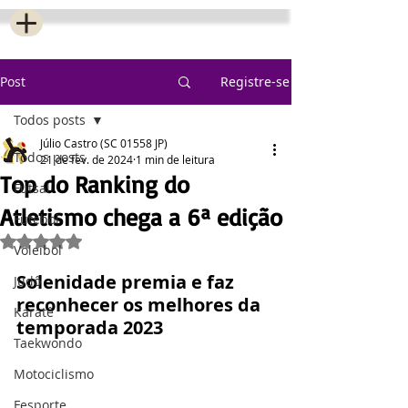
Post
Registre-se
Todos posts
Júlio Castro (SC 01558 JP)
Todos posts
21 de fev. de 2024
1 min de leitura
Top do Ranking do
Futsal
Atletismo chega a 6ª edição
Futebol
Avaliado com NaN de 5 estrelas.
Voleibol
Solenidade premia e faz 
Judô
reconhecer os melhores da 
Karatê
temporada 2023
Taekwondo
Motociclismo
Fesporte