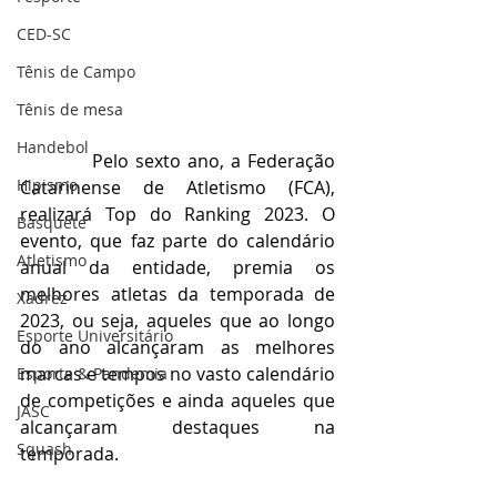
CED-SC
Tênis de Campo
Tênis de mesa
Handebol
           Pelo sexto ano, a Federação 
Hipismo
Catarinense de Atletismo (FCA), 
realizará Top do Ranking 2023. O 
Basquete
evento, que faz parte do calendário 
Atletismo
anual da entidade, premia os 
melhores atletas da temporada de 
Xadrez
2023, ou seja, aqueles que ao longo 
Esporte Universitário
do ano alcançaram as melhores 
marcas e tempos no vasto calendário 
Esporte & Pandemia
de competições e ainda aqueles que 
JASC
alcançaram destaques na 
Squash
temporada.