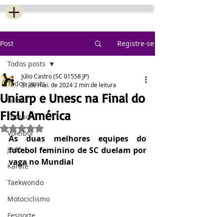
Post
Registre-se
Todos posts
Júlio Castro (SC 01558 JP)
Todos posts
31 de mai. de 2024
2 min de leitura
Uniarp e Unesc na Final do
Futsal
FISU América
Futebol
Avaliado com NaN de 5 estrelas.
Voleibol
As duas melhores equipes do 
Judô
futebol feminino de SC duelam por 
vaga no Mundial
Karatê
Taekwondo
Motociclismo
Fesporte