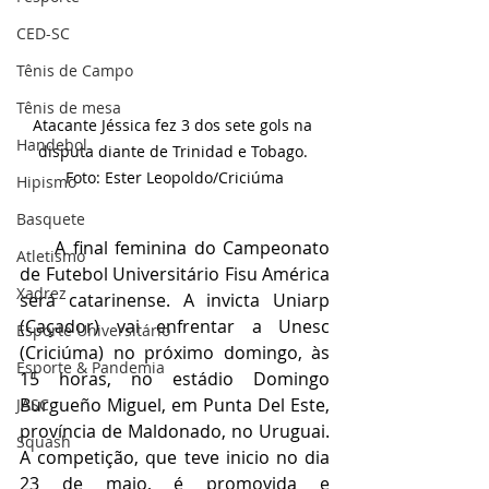
CED-SC
Tênis de Campo
Tênis de mesa
Atacante Jéssica fez 3 dos sete gols na 
Handebol
disputa diante de Trinidad e Tobago. 
Foto: Ester Leopoldo/Criciúma
Hipismo
Basquete
     A final feminina do Campeonato 
Atletismo
de Futebol Universitário Fisu América 
Xadrez
será catarinense. A invicta Uniarp 
(Caçador) vai enfrentar a Unesc 
Esporte Universitário
(Criciúma) no próximo domingo, às 
Esporte & Pandemia
15 horas, no estádio Domingo 
Burgueño Miguel, em Punta Del Este, 
JASC
província de Maldonado, no Uruguai. 
Squash
A competição, que teve inicio no dia 
23 de maio, é promovida e 