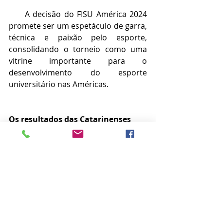
     A decisão do FISU América 2024 
promete ser um espetáculo de garra, 
técnica e paixão pelo esporte, 
consolidando o torneio como uma 
vitrine importante para o 
desenvolvimento do esporte 
universitário nas Américas.
Os resultados das Catarinenses
23/05 – Quinta-feira
15 horas – UNIARP 1 X 0 ULC 
Universidade Laval (Canadá)
15 horas – UNESC 4 X 0 UVM 
(Universidade de Viña Del Mar (Chile)
25/05 – Sábado