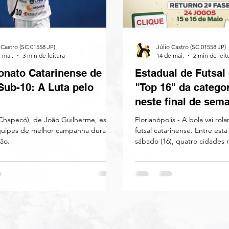
 Castro (SC 01558 JP)
Júlio Castro (SC 01558 JP)
 mai.
3 min de leitura
14 de mai.
2 min de leit
nato Catarinense de
Estadual de Futsal 
Sub-10: A Luta pelo
"Top 16" da catego
neste final de sem
(Chapecó), de João Guilherme, está
Florianópolis - A bola vai rol
quipes de melhor campanha durante
futsal catarinense. Entre esta 
ão.
sábado (16), quatro cidades
simultaneamente o returno 
Campeonato Catarinense Sub
determinante: ao fim dos con
conhecidas as 16 equipes cla
seguem na disputa pelo títul
terceira fase. As partidas acontecem nos
ginásios de Biguaçu, Chapec
Piçarras e Cocal do Sul. Em c