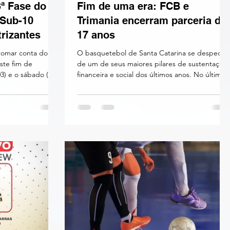
ª Fase do
Fim de uma era: FCB e
 Sub-10
Trimania encerram parceria de
trizantes
17 anos
 tomar conta do
O basquetebol de Santa Catarina se despede
ste fim de
de um de seus maiores pilares de sustentação
03) e o sábado (04)
financeira e social dos últimos anos. No último
ategoria Sub-10
domingo (21), foi realizado o último sorteio da
tar a última e
Trimania sob a chancela da Federação
ase do
Catarinense de Basquetebol (FCB), selando
oficialmente o término da cooperação entre as
somente as duas
duas entidades. A transição já estava
have avançam para
desenhada desde o início do trimestre. O fim
imes classificados
da certificação foi publicado no dia 1º de abril,
is novos grupos
por meio da Portaria Nº 29 da Secreta