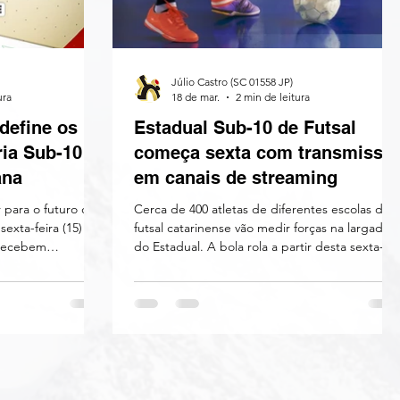
Júlio Castro (SC 01558 JP)
ura
18 de mar.
2 min de leitura
define os
Estadual Sub-10 de Futsal
ria Sub-10
começa sexta com transmissã
ana
em canais de streaming
ar para o futuro do
Cerca de 400 atletas de diferentes escolas do
sexta-feira (15) e
futsal catarinense vão medir forças na largada
 recebem
do Estadual. A bola rola a partir desta sexta-
da segunda fase do
feira (20) para a edição 2026 do Campeonato
-10. A rodada é
Catarinense de Futsal Sub-10. O torneio, que
frontos, serão
reúne 20 equipes em busca do título estadual,
ssificadas que
inicia sua trajetória com 30 partidas válidas pela
o estadual da
primeira fase, distribuídas em cinco sedes
regionais: Chapecó, Florianópolis, São José,
ó, Balneário
Joinville e Cocal do Sul. O calendário da
ada sede, o equilí
competição se estende a