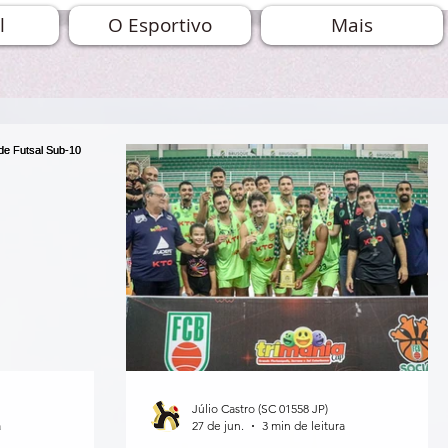
l
O Esportivo
Mais
Júlio Castro (SC 01558 JP)
a
27 de jun.
3 min de leitura