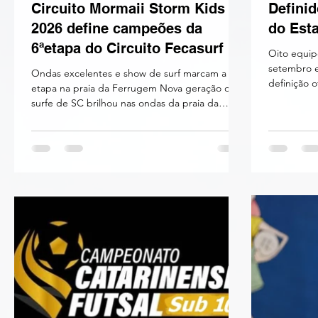
Circuito Mormaii Storm Kids
Definid
2026 define campeões da
do Esta
6ªetapa do Circuito Fecasurf de
Oito equip
Base 2026
setembro e 
Ondas excelentes e show de surf marcam a
definição o
etapa na praia da Ferrugem Nova geração do
cenário pa
surfe de SC brilhou nas ondas da praia da
Catarinens
Ferrugem, em Garopaba. Fotos: Nico Filmes A
desenhado
praia da Ferrugem recebeu a 6ª etapa do
de melhor 
Circuito Fecasurf de Base 2026 com ondas
prometendo
excelentes durante os dois dias de competição
das quatro 
na “Capital do Surf Catarinense”. A prova
Grupo O: F
começou no sábado(18/07) e terminou no
traz um mi
domingo, com ondas boas, chegando a 1.5
metro na série com excelente formação
durante os dois dias de