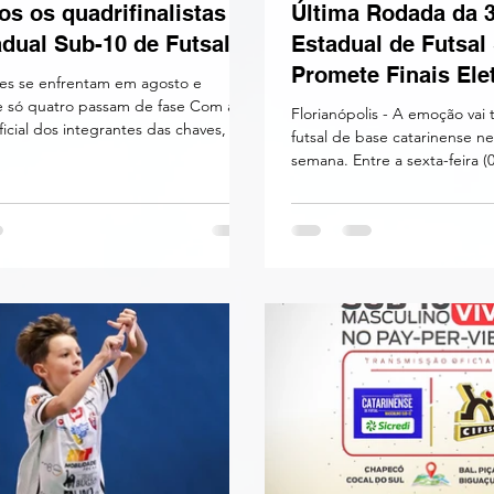
os os quadrifinalistas
Última Rodada da 3
dual Sub-10 de Futsal
Estadual de Futsal
Promete Finais Ele
es se enfrentam em agosto e
só quatro passam de fase Com a
Florianópolis - A emoção vai
ficial dos integrantes das chaves, o
futsal de base catarinense ne
ra a quarta fase do Campeonato
semana. Entre a sexta-feira (
e de Futsal Sub-10 Masculino está
de julho, as 16 equipes da c
. Os grupos O e P reúnem o que há
entram em quadra para dispu
nas categorias de base do estado,
decisiva rodada da terceira f
 confrontos equilibrados em busca
Campeonato Estadual. O regulamento é claro e
vagas para o quadrangular final.
não dá margem para erros: 
orça do litoral e do Vale O Grupo O
primeiras equipes de cada c
sto de campanhas irretocáveis e tim
as quartas de final. Os oito t
serão então divididos em do