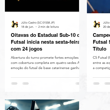
Júlio Castro (SC 01558 JP)
Júlio
18 de jun.
2 min de leitura
20 de
Oitavas do Estadual Sub-10 de
Campeo
Futsal inicia nesta sexta-feira
Futsal 
com 24 jogos
Título
Abertura do turno promete fortes emoções
C5 Futsal 
com cobertura completa em quatro sedes A
entre as e
emoção do futsal de base catarinense ganha as
a competiç
telas neste final de semana. A plataforma de
streaming Cifesc (cifesc.com.br) transmitirá, ao
vivo e na íntegra, a rodada de abertura do
turno das oitavas-de-final do Campeonato
Catarinense de Futsal Sub-10. Os confrontos,
agora divididos entre os Grupos K, L, M e N,
reúnem os principais talentos da categoria em
disputas eletrizantes que agitarão as