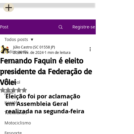
Post
Registre-se
Todos posts
Júlio Castro (SC 01558 JP)
Todos posts
20 de fev. de 2024
1 min de leitura
Fernando Faquin é eleito
Futsal
presidente da Federação de
Futebol
Vôlei
Voleibol
Avaliado com NaN de 5 estrelas.
Judô
Eleição foi por aclamação 
Karatê
em Assembleia Geral 
realizada na segunda-feira
Taekwondo
Motociclismo
Fesporte