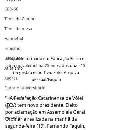
CED-SC
Tênis de Campo
Tênis de mesa
Handebol
Hipismo
Basquete
Faquin é formado em Educação Física e 
atua no voleibol há 25 anos, dos quais15 
Atletismo
na gestão esportiva. Foto: Arquivo 
Xadrez
pessoal/Faquin
Esporte Universitário
Esporte & Pandemia
    A Federação Catarinense de Vôlei 
(FCV) tem novo presidente. Eleito 
JASC
por aclamação em Assembleia Geral 
Squash
Ordinária realizada na manhã da 
segunda-feira (19), Fernando Faquin, 