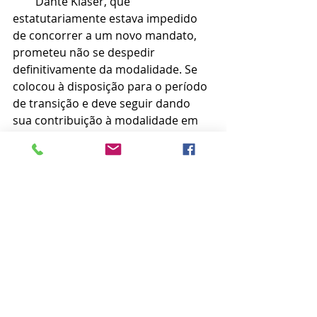
        Dante Klaser, que 
estatutariamente estava impedido 
de concorrer a um novo mandato, 
prometeu não se despedir 
definitivamente da modalidade. Se 
colocou à disposição para o período 
de transição e deve seguir dando 
sua contribuição à modalidade em 
assuntos de interesse do voleibol 
catarinense junto à Confederação 
Brasileira de Voleibol (CBV), entre 
outras demandas que a FCV e sua 
nova diretoria necessitar.  