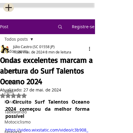
Post
Registre-se
Todos posts
Júlio Castro (SC 01558 JP)
Todos posts
10 de mai. de 2024
8 min de leitura
Ondas excelentes marcam a
Futsal
abertura do Surf Talentos
Futebol
Oceano 2024
Voleibol
Atualizado:
27 de mai. de 2024
Judô
Avaliado com NaN de 5 estrelas.
O Circuito Surf Talentos Oceano 
Karatê
2024 começou da melhor forma 
Taekwondo
possível
Motociclismo
https://video.wixstatic.com/video/c3b908_
Fesporte