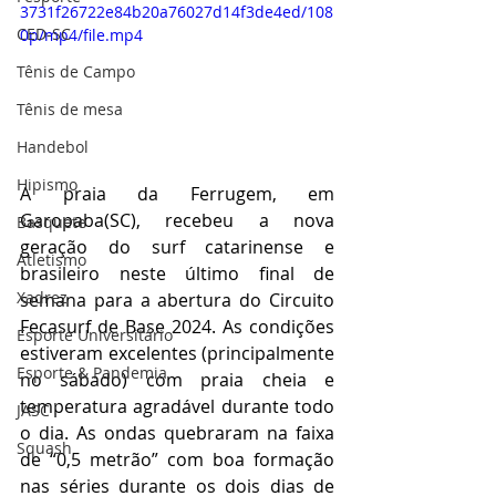
3731f26722e84b20a76027d14f3de4ed/108
CED-SC
0p/mp4/file.mp4
Tênis de Campo
Tênis de mesa
Handebol
Hipismo
A praia da Ferrugem, em 
Garopaba(SC), recebeu a nova 
Basquete
geração do surf catarinense e 
Atletismo
brasileiro neste último final de 
Xadrez
semana para a abertura do Circuito 
Fecasurf de Base 2024. As condições 
Esporte Universitário
estiveram excelentes (principalmente 
Esporte & Pandemia
no sábado) com praia cheia e 
temperatura agradável durante todo 
JASC
o dia. As ondas quebraram na faixa 
Squash
de “0,5 metrão” com boa formação 
nas séries durante os dois dias de 