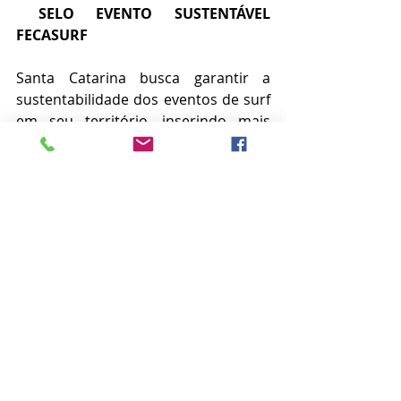
 SELO EVENTO SUSTENTÁVEL 
FECASURF
Santa Catarina busca garantir a 
sustentabilidade dos eventos de surf 
em seu território, inserindo mais 
uma camada de proteção ambiental, 
por meio de um Capítulo Específico 
de Sustentabilidade no Livro de 
Regras das competições da 
FECASURF.       A FECASURF construiu 
um Plano de Gestão Ambiental 
(PGA
)
 completo e personalizado para 
este evento, elaborado e executado 
por profissional tecnicamente e 
legalmente habilitado, que emite ART 
junto ao Conselho Regional de 
Biologia (CRBio).      