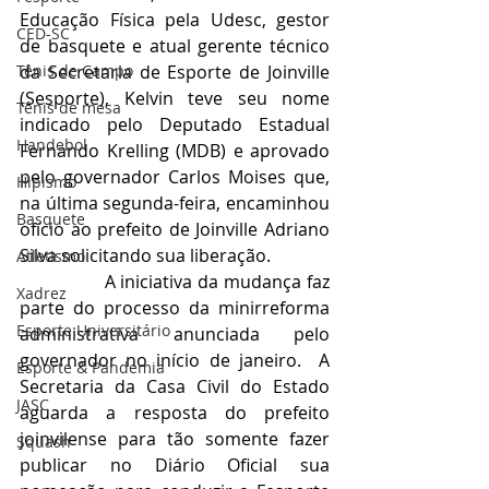
Educação Física pela Udesc, gestor 
CED-SC
de basquete e atual gerente técnico 
Tênis de Campo
da Secretaria de Esporte de Joinville 
(Sesporte), Kelvin teve seu nome 
Tênis de mesa
indicado pelo Deputado Estadual 
Handebol
Fernando Krelling (MDB) e aprovado 
pelo governador Carlos Moises que, 
Hipismo
na última segunda-feira, encaminhou 
Basquete
ofício ao prefeito de Joinville Adriano 
Silva solicitando sua liberação.
Atletismo
                A iniciativa da mudança faz 
Xadrez
parte do processo da minirreforma 
Esporte Universitário
administrativa anunciada pelo 
governador no início de janeiro.  A 
Esporte & Pandemia
Secretaria da Casa Civil do Estado 
JASC
aguarda a resposta do prefeito 
joinvilense para tão somente fazer 
Squash
publicar no Diário Oficial sua 