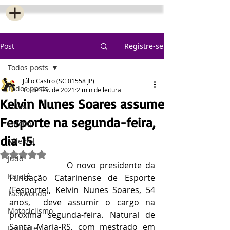
Post
Registre-se
Todos posts
Júlio Castro (SC 01558 JP)
Todos posts
10 de fev. de 2021
2 min de leitura
Kelvin Nunes Soares assume
Futsal
Fesporte na segunda-feira,
Futebol
dia 15.
Voleibol
Avaliado com NaN de 5 estrelas.
Judô
                O novo presidente da 
Karatê
Fundação Catarinense de Esporte 
(Fesporte), Kelvin Nunes Soares, 54 
Taekwondo
anos,  deve assumir o cargo na 
Motociclismo
próxima segunda-feira. Natural de 
Santa Maria-RS, com mestrado em 
Fesporte