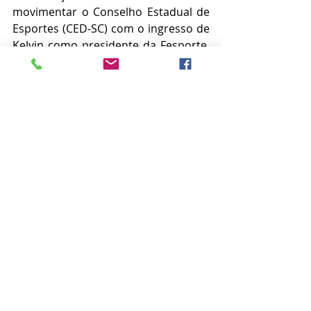
movimentar o Conselho Estadual de 
Esportes (CED-SC) com o ingresso de 
Kelvin como presidente da Fesporte. 
Também conselheiro e indicado pelo 
governo do Estado a ocupar uma 
cadeira do órgão legislador do 
esporte catarinense, a condição de 
presidente da Fesporte lhe dá o 
status de membro nato do colegiado. 
Com isso, um novo conselheiro será 
nomeado pelo Estado após a 
renúncia formal de Soares. (JC)
Fesporte